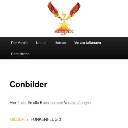
Zum
primären
Inhalt
springen
Funkenflug e.V.
Hauptmenü
Veranstaltungen
Der Verein
Neues
Harnac
Rechtliches
Conbilder
Hier findet Ihr alle Bilder unserer Veranstaltungen.
BILDER
»
FUNKENFLUG 2